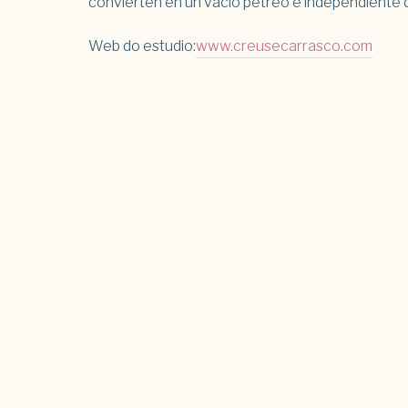
convierten en un vacío pétreo e independiente d
Web do estudio:
www.creusecarrasco.com