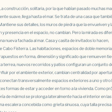
La construcción, solitaria, por la que habían pasado muchas ma
nte suave, llega hasta el mar. Se trata de una casa que tambi
Mantiene sus detalles, los muros de piedra que la envuelven y l
 y presencia en el espacio, no cambian. Pero la mirada es dife
na nueva fachada al mar. Casa y casita de invitados lo hacen,
bre Cabo Fisterra. Las habitaciones, espacios de doble memoria
rapuestos en forma, dimensión y significado que remueven ti
ta terrea, nuevos recorridos y patios configuran un conjunto d
nfluir por el ambiente exterior, cambian centralidad por apertu
onectan transversalmente espacios exteriores a uno y otro 
es formas de estar y acceder en torno a la vivienda. Como pr
ría de mármol se prolonga lateralmente hacia el interior en las
una escalera concebida como grieta sinuosa, cuya talla precisa 