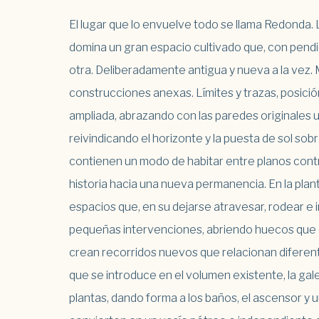
El lugar que lo envuelve todo se llama Redonda. 
domina un gran espacio cultivado que, con pendie
otra. Deliberadamente antigua y nueva a la vez. 
construcciones anexas. Límites y trazas, posición
ampliada, abrazando con las paredes originales u
reivindicando el horizonte y la puesta de sol so
contienen un modo de habitar entre planos cont
historia hacia una nueva permanencia. En la plan
espacios que, en su dejarse atravesar, rodear e i
pequeñas intervenciones, abriendo huecos que c
crean recorridos nuevos que relacionan diferent
que se introduce en el volumen existente, la gale
plantas, dando forma a los baños, el ascensor y 