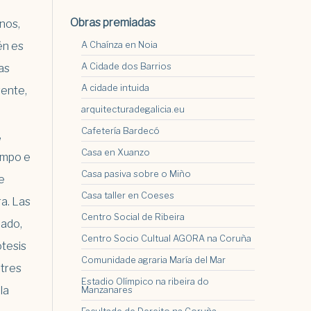
Obras premiadas
nos,
A Chaínza en Noia
én es
A Cidade dos Barrios
as
A cidade intuida
rente,
arquitecturadegalicia.eu
Cafetería Bardecó
,
Casa en Xuanzo
empo e
Casa pasiva sobre o Miño
e
Casa taller en Coeses
ra. Las
Centro Social de Ribeira
lado,
Centro Socio Cultual AGORA na Coruña
ótesis
Comunidade agraria María del Mar
 tres
Estadio Olímpico na ribeira do
la
Manzanares